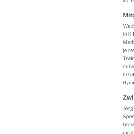
auf 
Mit
Wach
in K
Medi
je m
Trai
mitw
Erfo
Gymn
Zwi
Jörg
Spor
Gena
die 