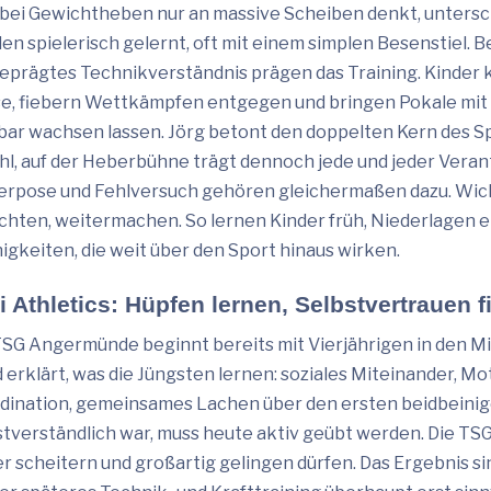
bei Gewichtheben nur an massive Scheiben denkt, untersch
en spielerisch gelernt, oft mit einem simplen Besenstiel. 
eprägtes Technikverständnis prägen das Training. Kinder k
e, fiebern Wettkämpfen entgegen und bringen Pokale mit –
bar wachsen lassen. Jörg betont den doppelten Kern des Spo
hl, auf der Heberbühne trägt dennoch jede und jeder Vera
erpose und Fehlversuch gehören gleichermaßen dazu. Wichti
ichten, weitermachen. So lernen Kinder früh, Niederlagen 
higkeiten, die weit über den Sport hinaus wirken.
i Athletics: Hüpfen lernen, Selbstvertrauen 
TSG Angermünde beginnt bereits mit Vierjährigen in den Min
d erklärt, was die Jüngsten lernen: soziales Miteinander, Mo
dination, gemeinsames Lachen über den ersten beidbeinige
stverständlich war, muss heute aktiv geübt werden. Die TSG
er scheitern und großartig gelingen dürfen. Das Ergebnis si