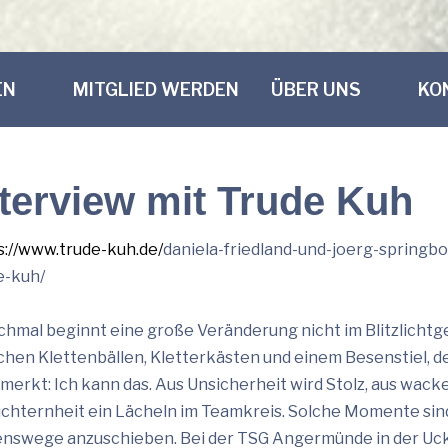
EN
MITGLIED WERDEN
ÜBER UNS
KO
nterview mit Trude Kuh
s://www.trude-kuh.de/
daniela-friedland-und-joerg-
springbo
e-
kuh/
hmal beginnt eine große Veränderung nicht im Blitzlichtg
chen Klettenbällen, Kletterkästen und einem Besenstiel, de
 merkt: Ich kann das. Aus Unsicherheit wird Stolz, aus wac
chternheit ein Lächeln im Teamkreis. Solche Momente sind
nswege anzuschieben. Bei der TSG Angermünde in der Uc