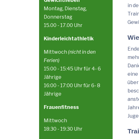
Gewichtheben
in d
Montag, Dienstag,
Trai
Donnerstag
Gewi
15.00 - 17.00 Uhr
Wie
Kinderleichtathletik
Ende
Mittwoch
(nicht in den
mehr
Ferien)
Dani
15:00 - 15:45 Uhr für 4- 6
eine
Jährige
über
16:00 - 17:00 Uhr für 6- 8
besc
Jährige
anst
Frauenfitness
Jahr
Juge
Mittwoch
18:30 - 19:30 Uhr
Tra