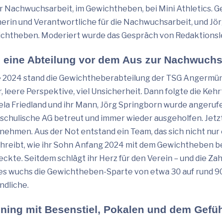
er Nachwuchsarbeit, im Gewichtheben, bei Mini Athletics. G
nerin und Verantwortliche für die Nachwuchsarbeit, und Jö
chtheben. Moderiert wurde das Gespräch von Redaktionsl
 eine Abteilung vor dem Aus zur Nachwuch
 2024 stand die Gewichtheberabteilung der TSG Angermünd
, leere Perspektive, viel Unsicherheit. Dann folgte die Keh
ela Friedland und ihr Mann, Jörg Springborn wurde angerufen
 schulische AG betreut und immer wieder ausgeholfen. Jet
nehmen. Aus der Not entstand ein Team, das sich nicht nur 
hreibt, wie ihr Sohn Anfang 2024 mit dem Gewichtheben be
eckte. Seitdem schlägt ihr Herz für den Verein – und die Za
es wuchs die Gewichtheben-Sparte von etwa 30 auf rund 90 
ndliche.
ining mit Besenstiel, Pokalen und dem Gefü