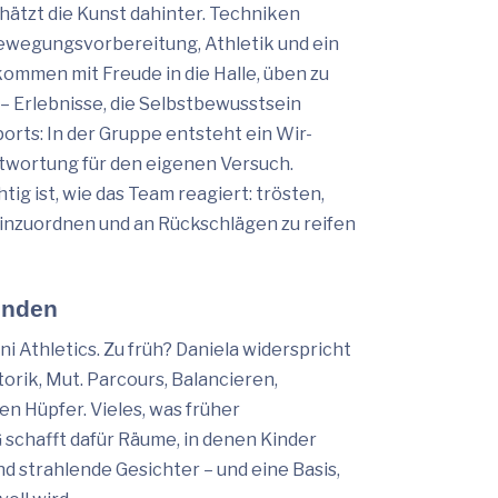
ätzt die Kunst dahinter. Techniken
Bewegungsvorbereitung, Athletik und ein
ommen mit Freude in die Halle, üben zu
 Erlebnisse, die Selbstbewusstsein
rts: In der Gruppe entsteht ein Wir-
ntwortung für den eigenen Versuch.
g ist, wie das Team reagiert: trösten,
einzuordnen und an Rückschlägen zu reifen
finden
i Athletics. Zu früh? Daniela widerspricht
torik, Mut. Parcours, Balancieren,
n Hüpfer. Vieles, was früher
 schafft dafür Räume, in denen Kinder
nd strahlende Gesichter – und eine Basis,