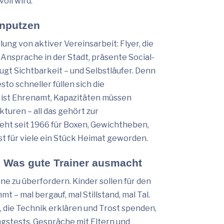
oll wird.
enputzen
ung von aktiver Vereinsarbeit: Flyer, die
Ansprache in der Stadt, präsente Social-
ugt Sichtbarkeit – und Selbstläufer. Denn
to schneller füllen sich die
es ist Ehrenamt, Kapazitäten müssen
turen – all das gehört zur
teht seit 1966 für Boxen, Gewichtheben,
st für viele ein Stück Heimat geworden.
“: Was gute Trainer ausmacht
ne zu überfordern. Kinder sollen für den
t – mal bergauf, mal Stillstand, mal Tal.
, die Technik erklären und Trost spenden,
ungstests, Gespräche mit Eltern und