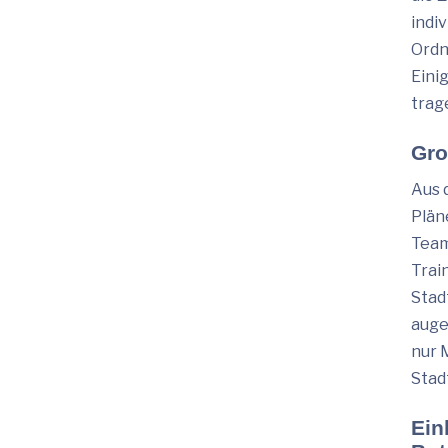
indi
Ordn
Eini
trage
Gro
Aus 
Plän
Team
Trai
Stad
auge
nur 
Stad
Ein