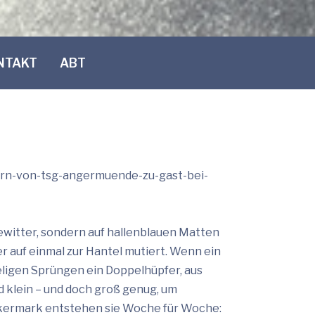
NTAKT
ABT
rn-von-tsg-
angermuende-zu-gast-bei-
ewitter, sondern auf hallenblauen Matten
r auf einmal zur Hantel mutiert. Wenn ein
keligen Sprüngen ein Doppelhüpfer, aus
 klein – und doch groß genug, um
kermark entstehen sie Woche für Woche: