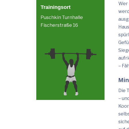
Wer 
Trainingsort
werd
Puschkin Turnhalle
ausg
Fischerstraße 16
Haus
spür
Gefü
Sieg
aufr
– Fä
Min
Die 
– un
Koor
selb
sich