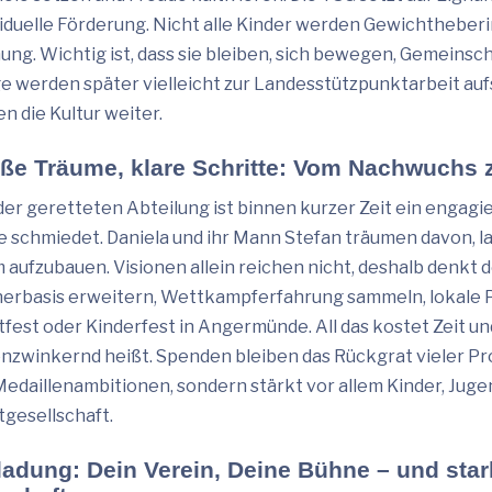
viduelle Förderung. Nicht alle Kinder werden Gewichtheberi
ung. Wichtig ist, dass sie bleiben, sich bewegen, Gemeinsch
ge werden später vielleicht zur Landesstützpunktarbeit auf
n die Kultur weiter.
ße Träume, klare Schritte: Vom Nachwuchs 
der geretteten Abteilung ist binnen kurzer Zeit ein enga
e schmiedet. Daniela und ihr Mann Stefan träumen davon, l
 aufzubauen. Visionen allein reichen nicht, deshalb denkt 
nerbasis erweitern, Wettkampferfahrung sammeln, lokale 
tfest oder Kinderfest in Angermünde. All das kostet Zeit und
nzwinkernd heißt. Spenden bleiben das Rückgrat vieler Proj
Medaillenambitionen, sondern stärkt vor allem Kinder, Juge
tgesellschaft.
ladung: Dein Verein, Deine Bühne – und star