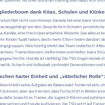
der späteres Technik- und Krafttraining überhaupt erst sinnv
gliederboom dank Kitas, Schulen und Klink
stum fällt nicht vom Himmel. Daniela hat eine klare Vorstell
itas ausgehängt werden, Gespräche in Schulen, persönliche 
a-Kanäle, eine frisch überarbeitete Website. Das alles erze
ehr Kinder Spaß haben, desto mehr Eltern reden darüber, des
ningsgruppen. Gleichzeitig bleibt das Team realistisch: All
achsen. Trainerlizenzen, Helferinnen und Helfer, klare Struk
lgsgeschichte. Und die ist vielfältig: Die TSG Angermünde s
astik, Schach und Volleyball, verbindet Generationen und i
schen harter Einheit und „väterlicher Rolle
 beschreibt seine Aufgabe als Balanceakt: fordernd sein, oh
t brennen, aber auch lernen, dass Fortschritt in Wellen komm
u dafür braucht es Trainer, die zugleich führen und zuhören
Ziele setzen und Freude kultivieren. Die TSG setzt auf Eign