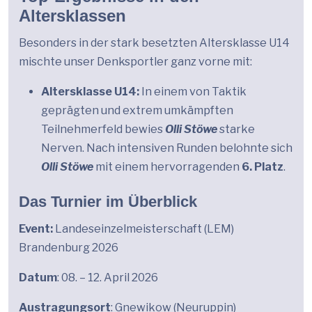
Altersklassen
Besonders in der stark besetzten Altersklasse U14
mischte unser Denksportler ganz vorne mit:
Altersklasse U14:
In einem von Taktik
geprägten und extrem umkämpften
Teilnehmerfeld bewies
Olli Stöwe
starke
Nerven. Nach intensiven Runden belohnte sich
Olli Stöwe
mit einem hervorragenden
6. Platz
.
Das Turnier im Überblick
Event:
Landeseinzelmeisterschaft (LEM)
Brandenburg 2026
Datum
: 08. – 12. April 2026
Austragungsort
: Gnewikow (Neuruppin)