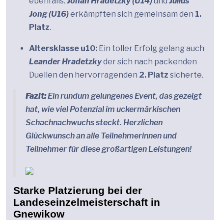
ebenfalls.
Johan Hradetzky (U14)
und
Julius
Jong (U16)
erkämpften sich gemeinsam den
1.
Platz
.
Altersklasse u10:
Ein toller Erfolg gelang auch
Leander Hradetzky
der sich nach packenden
Duellen den hervorragenden
2. Platz
sicherte.
Fazit:
Ein rundum gelungenes Event, das gezeigt
hat, wie viel Potenzial im uckermärkischen
Schachnachwuchs steckt. Herzlichen
Glückwunsch an alle Teilnehmerinnen und
Teilnehmer für diese großartigen Leistungen!
Starke Platzierung bei der
Landeseinzelmeisterschaft in
Gnewikow