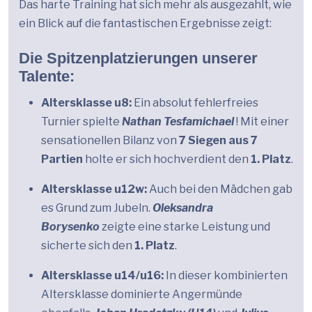
Das harte Training hat sich mehr als ausgezahlt, wie
ein Blick auf die fantastischen Ergebnisse zeigt:
Die Spitzenplatzierungen unserer
Talente:
Altersklasse u8:
Ein absolut fehlerfreies
Turnier spielte
Nathan Tesfamichael
! Mit einer
sensationellen Bilanz von
7 Siegen aus 7
Partien
holte er sich hochverdient den
1. Platz
.
Altersklasse u12w:
Auch bei den Mädchen gab
es Grund zum Jubeln.
Oleksandra
Borysenko
zeigte eine starke Leistung und
sicherte sich den
1. Platz
.
Altersklasse u14/u16:
In dieser kombinierten
Altersklasse dominierte Angermünde