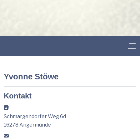
Off
Yvonne Stöwe
Kontakt
Adresse:
Schmargendorfer Weg 6d
16278 Angermünde
E-Mail: