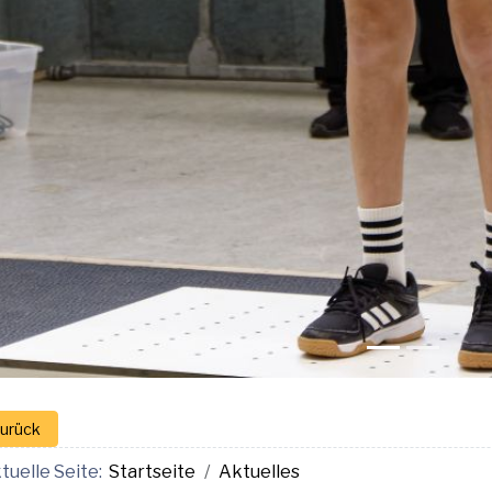
uelles aus den Abteilu
1. TSG Kids-Cup 2026 – Ein
voller Erfolg!
Kategorie:
Aktuelles aus der Abteilung
Gewichtheben
Weiterlesen …