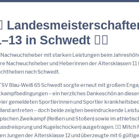
️‍♀️ Landesmeisterschaft
–13 in Schwedt 🏋️‍♂️
Nachwuchsheber mit starken Leistungen beim Jahreshöhe
re Nachwuchsheber und Heberinnen der Altersklassen 11 b
chtheben nach Schwedt.
TSV Blau-Weiß 65 Schwedt sorgte erneut mit großem Enga
kampfbedingungen – ein herzliches Dankeschön an dieser S
vier gemeldeten Sportlerinnen und Sportler krankheitsbedi
dland antreten – doch beide zeigten beeindruckende Leis
pischen Zweikampf (Reißen und Stoßen) sowie im athletis
ussdreisprung und Kugelschocken) ausgetragen. 🏋️‍♂️ Mitch F
den Jungen der Altersklasse 12 und überzeugte mit 6 gülti