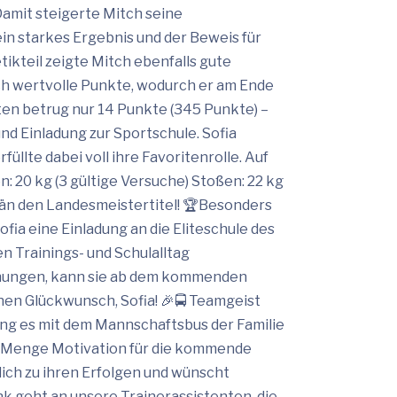
Damit steigerte Mitch seine
in starkes Ergebnis und der Beweis für
ikteil zeigte Mitch ebenfalls gute
ch wertvolle Punkte, wodurch er am Ende
rten betrug nur 14 Punkte (345 Punkte) –
 und Einladung zur Sportschule. Sofia
lte dabei voll ihre Favoritenrolle. Auf
: 20 kg (3 gültige Versuche) Stoßen: 22 kg
erän den Landesmeistertitel! 🏆Besonders
fia eine Einladung an die Eliteschule des
en Trainings- und Schulalltag
uchungen, kann sie ab dem kommenden
chen Glückwunsch, Sofia! 🎉🚍 Teamgeist
ng es mit dem Mannschaftsbus der Familie
er Menge Motivation für die kommende
lich zu ihren Erfolgen und wünscht
nk geht an unsere Trainerassistenten, die