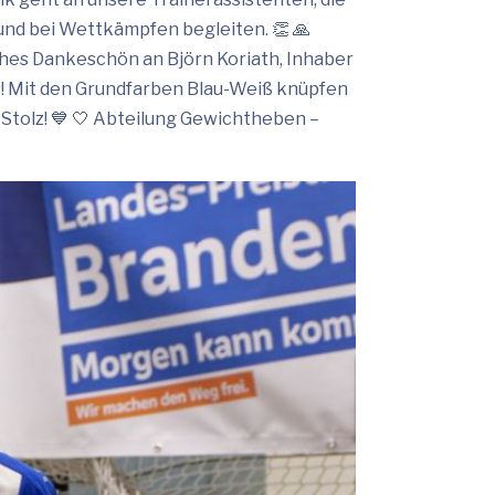
d bei Wettkämpfen begleiten. 👏 🙏
hes Dankeschön an Björn Koriath, Inhaber
s! Mit den Grundfarben Blau-Weiß knüpfen
 Stolz! 💙 🤍 Abteilung Gewichtheben –