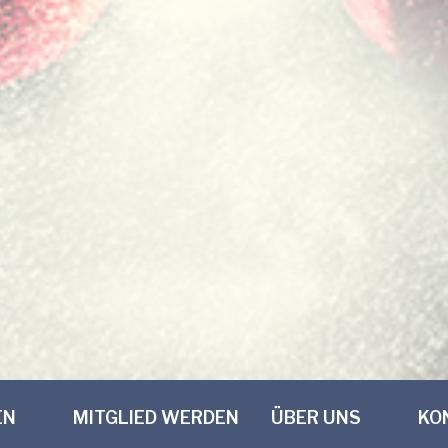
EN
MITGLIED WERDEN
ÜBER UNS
KO