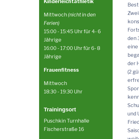
Kinderleichtathletik
Best
Zwei
Mittwoch
(nicht in den
kons
Ferien)
Fort
15:00 - 15:45 Uhr für 4- 6
den 
Jährige
eine 
16:00 - 17:00 Uhr für 6- 8
bega
Jährige
der 
Frauenfitness
(2 g
erfr
Mittwoch
Spor
18:30 - 19:30 Uhr
kenn
Schu
Trainingsort
und 
Puschkin Turnhalle
Frie
Fischerstraße 16
Sais
weit