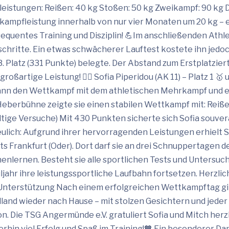
leistungen: Reißen: 40 kg Stoßen: 50 kg Zweikampf: 90 kg 
kampfleistung innerhalb von nur vier Monaten um 20 kg – e
equentes Training und Disziplin! 💪Im anschließenden Athlet
schritte. Ein etwas schwächerer Lauftest kostete ihn jedo
3. Platz (331 Punkte) belegte. Der Abstand zum Erstplatzie
großartige Leistung! 🏋️‍♀️ Sofia Piperidou (AK 11) – Platz 1 
nn den Wettkampf mit dem athletischen Mehrkampf und erfül
Heberbühne zeigte sie einen stabilen Wettkampf mit: Reißen
ültige Versuche) Mit 430 Punkten sicherte sich Sofia souv
eulich: Aufgrund ihrer hervorragenden Leistungen erhielt So
ts Frankfurt (Oder). Dort darf sie an drei Schnuppertagen d
enlernen. Besteht sie alle sportlichen Tests und Unters
ljahr ihre leistungssportliche Laufbahn fortsetzen. Herzli
Unterstützung Nach einem erfolgreichen Wettkampftag gi
dland wieder nach Hause – mit stolzen Gesichtern und jed
on. Die TSG Angermünde e.V. gratuliert Sofia und Mitch herz
erhin viel Erfolg und Spaß im Training!🧡 Ein besonderer Da