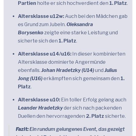
Partien
holte er sich hochverdient den
1. Platz
.
Altersklasse u12w:
Auch bei den Mädchen gab
es Grund zum Jubeln.
Oleksandra
Borysenko
zeigte eine starke Leistung und
sicherte sich den
1. Platz
.
Altersklasse u14/u16:
In dieser kombinierten
Altersklasse dominierte Angermünde
ebenfalls.
Johan Hradetzky (U14)
und
Julius
Jong (U16)
erkämpften sich gemeinsam den
1.
Platz
.
Altersklasse u10:
Ein toller Erfolg gelang auch
Leander Hradetzky
der sich nach packenden
Duellen den hervorragenden
2. Platz
sicherte.
Fazit:
Ein rundum gelungenes Event, das gezeigt