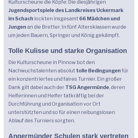
Kulturscheune die Köpfe: Die diesjährigen
Jugendsportspiele des Landkreises Uckermark
im Schach
lockten insgesamt
66 Mädchen und
Jungen
an die Bretter. In fünf Altersklassen wurde
um jeden Bauern, Springer und König gekämpft.
Tolle Kulisse und starke Organisation
Die Kulturscheune in Pinnow bot den
Nachwuchstalenten absolut
tolle Bedingungen
für
ein konzentriertes und faires Turnier. Ein großer
Dank gilt dabei auch der
TSG Angermünde
, deren
Helferinnen und Helfer tatkräftig bei der
Durchführung und Organisation vor Ort
unterstützten und so für einen reibungslosen
Ablauf des Turniers sorgten.
Angermünder Schulen stark vertreten